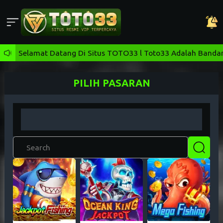
Selamat Datang Di Situs TOTO33 l Toto33 Adalah Bandar T
PILIH PASARAN