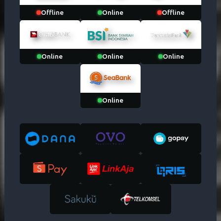
Offline
Online
Offline
Online
Online
Online
Online