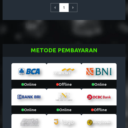
1
METODE PEMBAYARAN
Online
Offline
Online
Online
Online
Offline